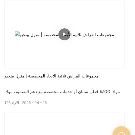
بكم في زيارة موقعنا على الانترنت، pingiohome.com، أو الاتصال
بنا عبر البريد الإلكتروني على info@pingiohome.com.
مجموعات الفراش ثلاثية الأبعاد المخصصة | منزل بينجيو
المواد: 100% قطن ساتان أو خدمات مخصصة مع دعم التصميم، موك
منخفض. مرحبا بكم في زيارة موقعنا على الانترنت،
16
04
2025
الآراء
126
pingiohome.com، أو الاتصال بنا عبر البريد الإلكتروني على
info@pingiohome.com.