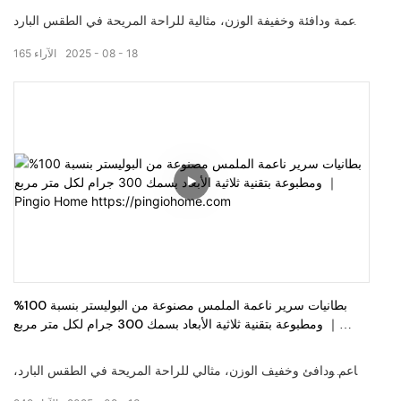
ناعمة ودافئة وخفيفة الوزن، مثالية للراحة المريحة في الطقس البارد،
توفر الطباعة الرقمية ألوانًا أكثر إشراقًا وصورًا حية.
18
08
2025
الآراء
165
مرحباً بكم في زيارة موقعنا على الإنترنت: pingiohome.com، أو
الاتصال بنا عبر البريد الإلكتروني على info@pingiohome.com
بطانيات سرير ناعمة الملمس مصنوعة من البوليستر بنسبة 100%
ومطبوعة بتقنية ثلاثية الأبعاد بسمك 300 جرام لكل متر مربع ｜
Pingio Home https://pingiohome.com
ناعم ودافئ وخفيف الوزن، مثالي للراحة المريحة في الطقس البارد،
توفر الطباعة الرقمية ألوانًا أكثر إشراقًا وصورًا حية. مرحباً بكم في