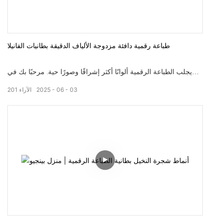
طباعة رقمية دافئة مزدوجة الألياف الدقيقة بطانيات الفانيلا
يجلب الطباعة الرقمية ألوانًا أكثر إشراقًا وصورًا حية. مرحبًا بك في
زيارة موقعنا على الويب: pingiohome.com ، أو اتصل بنا عبر البريد
03
06
2025
الآراء
201
الإلكتروني على info@pingiohome.com.