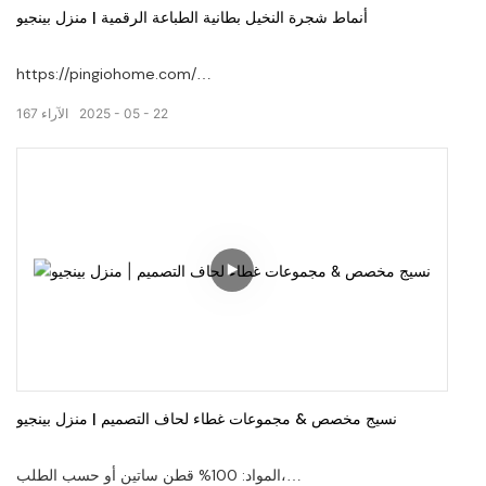
أنماط شجرة النخيل بطانية الطباعة الرقمية | منزل بينجيو
https://pingiohome.com/
22
05
2025
الآراء
167
ناعم ودافئ وخفيف الوزن
مثالي للراحة المريحة في الطقس البارد ،
الطباعة الرقمية تجلب ألوانًا أكثر إشراقًا وصورًا حية.
مرحبًا بك في زيارة موقعنا على الويب: pingiohome.com ، أو اتصل
بنا عبر البريد الإلكتروني على
info@pingiohome.com
نسيج مخصص & مجموعات غطاء لحاف التصميم | منزل بينجيو
المواد: 100% قطن ساتين أو حسب الطلب،