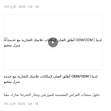
توفر الطباعة الرقمية ألوانًا أكثر إشراقًا وصورًا حية،
29
04
2025
الآراء
102
خدمات مخصصة في موك منخفضة.
مرحبا بكم في زيارة موقعنا على الانترنت
pingiohome.com
أو الاتصال بنا عبر البريد الإلكتروني info@pingiohome.com
أطلق العنان لإمكانات علامتك التجارية مع خدمة OEM/ODM لدينا |
منزل بينجيو
حلول منتجات الفراش المصممة للموزعين وتجار التجزئة! شارك معنا
لإنشاء تصميمات مخصصة للأسرّة التي تعرض نمط علامتك التجارية
18
04
2025
الآراء
151
الفريدة مع الاستفادة من إمكانيات إنتاج الخبراء والتصميم لدينا. مرحبا