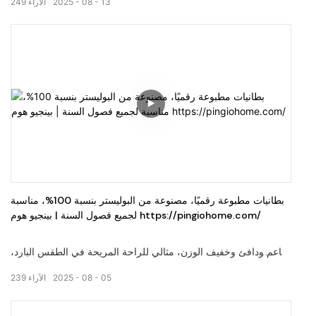
13
08
2025
الآراء
249
زيارة موقعنا على الإنترنت: pingiohome.com، أو الاتصال بنا عبر
البريد الإلكتروني على info@pingiohome.com.
بطانيات مطبوعة رقميًا، مصنوعة من البوليستر بنسبة 100%، مناسبة
لجميع فصول السنة | بينجيو هوم https://pingiohome.com/
ناعم ودافئ وخفيف الوزن، مثالي للراحة المريحة في الطقس البارد،
توفر الطباعة الرقمية ألوانًا أكثر إشراقًا وصورًا حية. مرحباً بكم في
05
08
2025
الآراء
239
زيارة موقعنا على الإنترنت: pingiohome.com، أو الاتصال بنا عبر
البريد الإلكتروني على info@pingiohome.com.