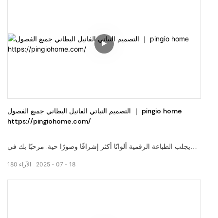
التصميم النباتي الفانيل البطاني جميع الفصول ｜ pingio home
https://pingiohome.com/
يجلب الطباعة الرقمية ألوانًا أكثر إشراقًا وصورًا حية. مرحبًا بك في
زيارة موقعنا على الويب: pingiohome.com ، أو اتصل بنا عبر البريد
18
07
2025
الآراء
180
الإلكتروني على info@pingiohome.com.