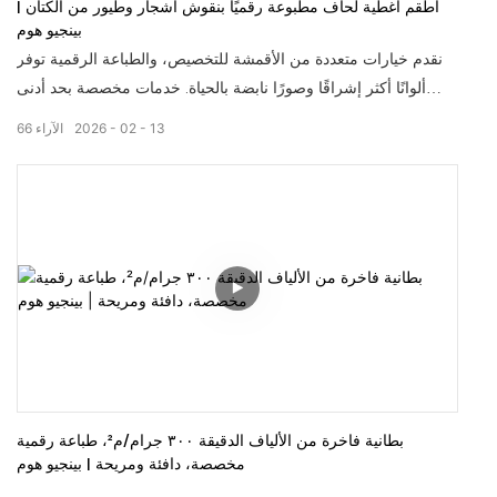
أطقم أغطية لحاف مطبوعة رقميًا بنقوش أشجار وطيور من الكتان |
بينجيو هوم
نقدم خيارات متعددة من الأقمشة للتخصيص، والطباعة الرقمية توفر
ألوانًا أكثر إشراقًا وصورًا نابضة بالحياة. خدمات مخصصة بحد أدنى
منخفض للطلبات. بينجيو، خبراء التخصيص لمنسوجات منزلك.
13
02
2026
الآراء
66
بطانية فاخرة من الألياف الدقيقة ٣٠٠ جرام/م²، طباعة رقمية
مخصصة، دافئة ومريحة | بينجيو هوم