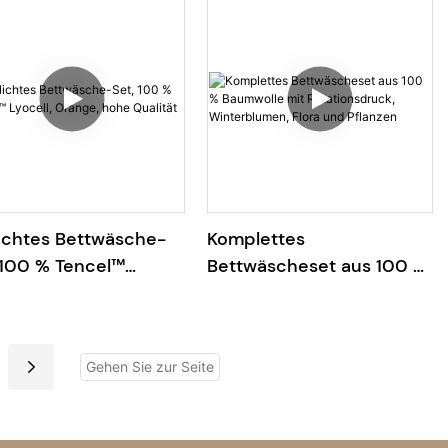
Bettlaken-Bettbezug
ichtes Bettwäsche-
Komplettes
 100 % Tencel™
Bettwäscheset aus 100 %
ell, Orange, hohe
Baumwolle mit
ität
Rotationsdruck,
Winterblumen, Flora und
Pflanzen