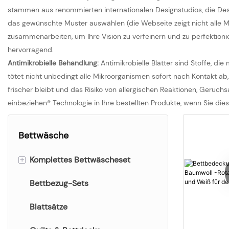
stammen aus renommierten internationalen Designstudios, die Des
das gewünschte Muster auswählen (die Webseite zeigt nicht alle M
zusammenarbeiten, um Ihre Vision zu verfeinern und zu perfektioni
hervorragend.
Antimikrobielle Behandlung:
Antimikrobielle Blätter sind Stoffe, 
tötet nicht unbedingt alle Mikroorganismen sofort nach Kontakt ab, v
frischer bleibt und das Risiko von allergischen Reaktionen, Geru
einbeziehen® Technologie in Ihre bestellten Produkte, wenn Sie d
Bettwäsche
+
Komplettes Bettwäscheset
Bettbezug-Sets
Bedrucktes Bettwäscheset
Einfarbiges Bettwäscheset
Blattsätze
Jacquard & besticktes