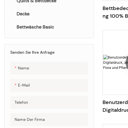
Quilts & Bettdecke
Bettwäscheset
Bettbede
Decke
ng 100% B
Rotations
Bettwäsche Basic
und Weiß 
Senden Sie Ihre Anfrage
Name
E-Mail
Benutzerde
Telefon
Digitaldru
Strichzeic
Name Der Firma
und Pflan