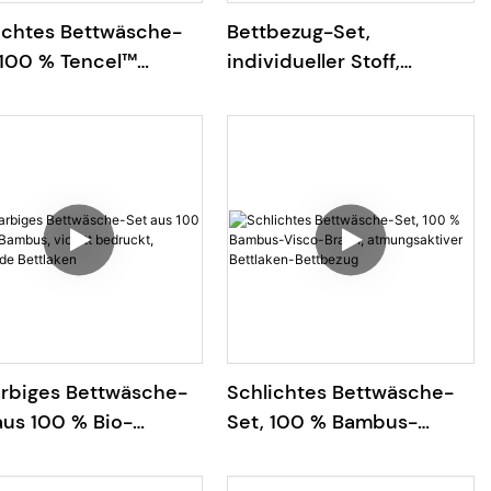
ichtes Bettwäsche-
Bettbezug-Set,
 100 % Tencel™
individueller Stoff,
ell, grünes
Digitaldruck, Flora und
rliches Bettlaken-
Pflanzen
wäsche-Set
arbiges Bettwäsche-
Schlichtes Bettwäsche-
aus 100 % Bio-
Set, 100 % Bambus-
us, violett bedruckt,
Visco-Braun,
ende Bettlaken
atmungsaktiver