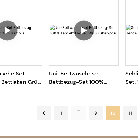
äsche Set
Uni-Bettwäscheset
Schl
 Bettlaken Grün
Bettbezug-Set 100%
Set,
bus
Tencel™ Lyocell Weiß
Lyoc
Eukalyptus
Qual
...
1
9
10
11