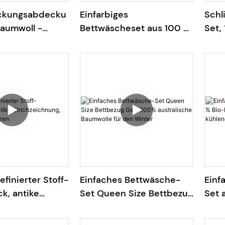
ckungsabdecku
Einfarbiges
Schl
aumwoll -
Bettwäscheset aus 100 %
Set,
druck Schwarz
gekämmter Baumwolle,
Lyoc
für den Winter
einfarbig
natü
Bett
finierter Stoff-
Einfaches Bettwäsche-
Einf
ck, antike
Set Queen Size Bettbezug
Set 
hnung, Flora
Gelb 100% australische
Bamb
zen
Baumwolle für den Winter
kühl