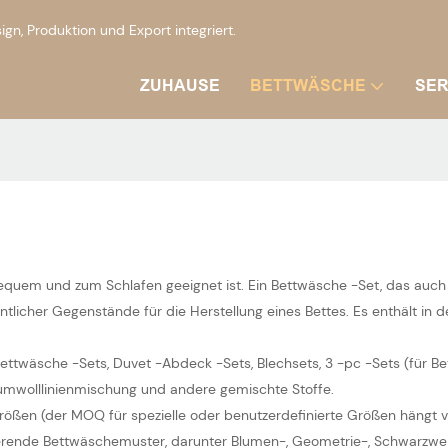
, Produktion und Export integriert.
ZUHAUSE
BETTWÄSCHE
SER
bequem und zum Schlafen geeignet ist. Ein Bettwäsche -Set, das auc
icher Gegenstände für die Herstellung eines Bettes. Es enthält in de
ttwäsche -Sets, Duvet -Abdeck -Sets, Blechsets, 3 -pc -Sets (für Be
aumwolllinienmischung und andere gemischte Stoffe.
e Größen (der MOQ für spezielle oder benutzerdefinierte Größen hängt
ierende Bettwäschemuster, darunter Blumen-, Geometrie-, Schwarzw