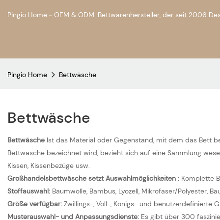
Pingio Home－OEM & ODM-Bettwarenhersteller, der seit 2006 Design
Pingio Home
Bettwäsche
Bettwäsche
Bettwäsche
Ist das Material oder Gegenstand, mit dem das Bett 
Bettwäsche bezeichnet wird, bezieht sich auf eine Sammlung wesentl
Kissen, Kissenbezüge usw.
Großhandelsbettwäsche setzt Auswahlmöglichkeiten
:
Komplette Be
Stoffauswahl:
Baumwolle, Bambus, Lyozell, Mikrofaser/Polyester, B
Größe verfügbar:
Zwillings-, Voll-, Königs- und benutzerdefiniert
Musterauswahl- und Anpassungsdienste:
Es gibt über 300 faszin