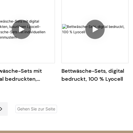
wäsche-Sets mit
Bettwäsche-Sets, digital
tal bedruckten,
bedruckt, 100 % Lyocell
riösen Lyocell-
wäsche-Sets mit
viduellen
nzenmustern