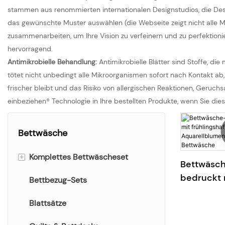
stammen aus renommierten internationalen Designstudios, die Des
das gewünschte Muster auswählen (die Webseite zeigt nicht alle M
zusammenarbeiten, um Ihre Vision zu verfeinern und zu perfektioni
hervorragend.
Antimikrobielle Behandlung:
Antimikrobielle Blätter sind Stoffe, 
tötet nicht unbedingt alle Mikroorganismen sofort nach Kontakt ab, v
frischer bleibt und das Risiko von allergischen Reaktionen, Geru
einbeziehen® Technologie in Ihre bestellten Produkte, wenn Sie d
Bettwäsche
+
Komplettes Bettwäscheset
Bettwäsche
bedruckt 
Bettbezug-Sets
Bedrucktes Bettwäscheset
frühlingsh
Einfarbiges Bettwäscheset
Blattsätze
Aquarellb
Mikrofase
Jacquard & besticktes