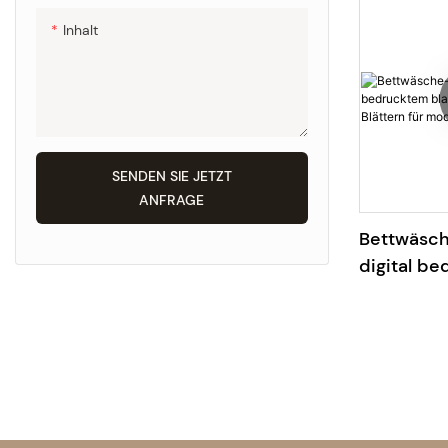
weich und
Inhalt
SENDEN SIE JETZT
ANFRAGE
Bettwäsch
digital b
blauen bo
Blättern 
Schlafzim