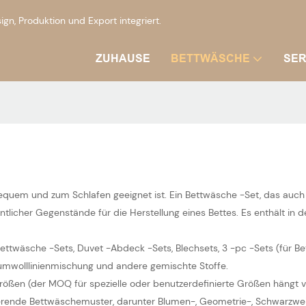
, Produktion und Export integriert.
ZUHAUSE
BETTWÄSCHE
SER
bequem und zum Schlafen geeignet ist. Ein Bettwäsche -Set, das auc
icher Gegenstände für die Herstellung eines Bettes. Es enthält in de
ttwäsche -Sets, Duvet -Abdeck -Sets, Blechsets, 3 -pc -Sets (für Be
aumwolllinienmischung und andere gemischte Stoffe.
e Größen (der MOQ für spezielle oder benutzerdefinierte Größen hängt
ierende Bettwäschemuster, darunter Blumen-, Geometrie-, Schwarzw