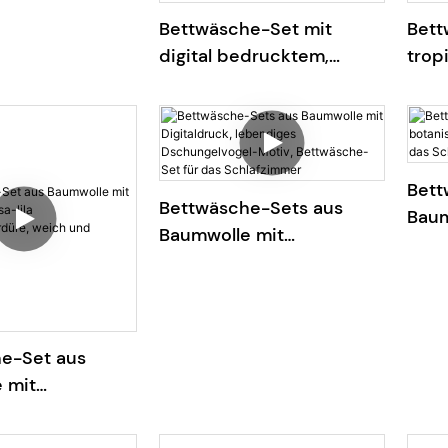
Bettwäsche-Set mit
Bett
digital bedrucktem,
trop
grünem
Schm
Aquarellblattmuster aus
vers
100 % Baumwolle
Bett
Bettwäsche-Sets aus
Baum
Baumwolle mit
bota
Digitaldruck, lebendiges
Digi
Dschungelvogel-Motiv,
Schl
Bettwäsche-Set für das
Schlafzimmer
e-Set aus
 mit
k, rosa-lila
senbordüre,