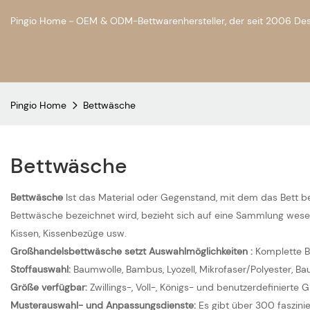
Pingio Home－OEM & ODM-Bettwarenhersteller, der seit 2006 Design
Pingio Home
Bettwäsche
Bettwäsche
Bettwäsche
Ist das Material oder Gegenstand, mit dem das Bett 
Bettwäsche bezeichnet wird, bezieht sich auf eine Sammlung wesentl
Kissen, Kissenbezüge usw.
Großhandelsbettwäsche setzt Auswahlmöglichkeiten
:
Komplette Be
Stoffauswahl:
Baumwolle, Bambus, Lyozell, Mikrofaser/Polyester, B
Größe verfügbar:
Zwillings-, Voll-, Königs- und benutzerdefiniert
Musterauswahl- und Anpassungsdienste:
Es gibt über 300 faszin