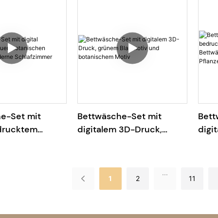
 atmungsaktiv
e-Set mit
Bettwäsche-Set mit
Bett
edrucktem
digitalem 3D-Druck,
digi
tanischen
grünem Blattmotiv und
luxu
für moderne
botanischem Motiv
Bett
mer
indi
...
1
2
11
Pfla