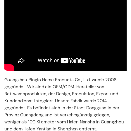
Guangzhou Pingio Home Products Co., Ltd. wurde 2006
gegründet. Wir sind ein OEM/ODM-Hersteller von
Bettwarenprodukten, der Design, Produktion, Export und
Kundendienst integriert. Unsere Fabrik wurde 2014
gegründet. Es befindet sich in der Stadt Dongguan in der
Provinz Guangdong und ist verkehrsgünstig gelegen,
weniger als 100 Kilometer vom Hafen Nansha in Guangzhou
und dem Hafen Yantian in Shenzhen entfernt.