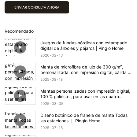
ENVIAR CONSULTA AHORA
Recomendado
Juegos de fundas nórdicas con estampado
digital de árboles y pájaros | Pingio Home
2026
02
13
Manta de microfibra de lujo de 300 g/m²,
personalizada, con impresión digital, cálida y
acogedora | Pingio Home
2025
08
18
Mantas personalizadas con impresión digital,
100 % poliéster, para usar en las cuatro
estaciones | Pingio Home
2025
08
05
https://pingiohome.com/
Diseño botánico de franela de manta Todas
las estaciones ｜ Pingio Home
https://pingiohome.com/
2025
07
18