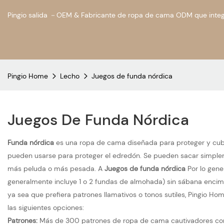
Pingio salida －OEM & Fabricante de ropa de cama ODM que integ
Pingio Home
Lecho
Juegos de funda nórdica
Juegos De Funda Nórdica
Funda nórdica
es una ropa de cama diseñada para proteger y cubrir
pueden usarse para proteger el edredón. Se pueden sacar simplem
más peluda o más pesada. A
Juegos de funda nórdica
Por lo gen
generalmente incluye 1 o 2 fundas de almohada) sin sábana encime
ya sea que prefiera patrones llamativos o tonos sutiles, Pingio 
las siguientes opciones:
Patrones:
Más de 300 patrones de ropa de cama cautivadores con der