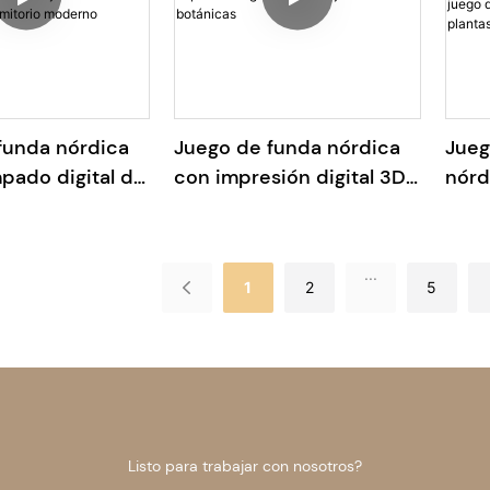
funda nórdica
Juego de funda nórdica
Jueg
pado digital de
con impresión digital 3D
nórd
nicas azules
de hojas verdes
digit
itorio moderno
botánicas
jueg
esta
...
1
2
5
pers
Listo para trabajar con nosotros?