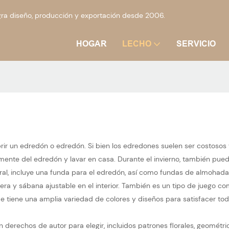
ra diseño, producción y exportación desde 2006.
HOGAR
LECHO
SERVICIO
 un edredón o edredón. Si bien los edredones suelen ser costosos y di
ente del edredón y lavar en casa. Durante el invierno, también pue
eral, incluye una funda para el edredón, así como fundas de almohad
ra y sábana ajustable en el interior. También es un tipo de juego 
Home tiene una amplia variedad de colores y diseños para satisfacer 
echos de autor para elegir, incluidos patrones florales, geométricos