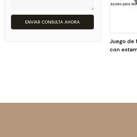
ENVIAR CONSULTA AHORA
Juego de 
con estam
hojas botá
para dorm