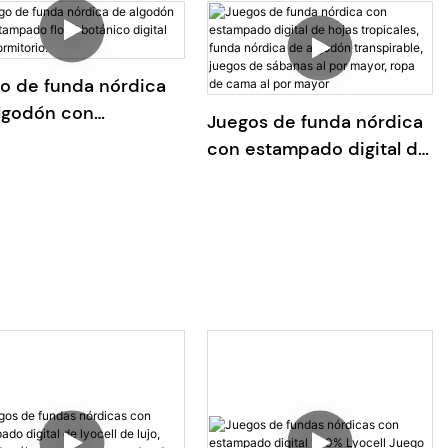
onible en varios
botánico floral verde.
ños.
o de funda nórdica
lgodón con
Juegos de funda nórdica
mpado floral
con estampado digital de
nico digital para
hojas tropicales, funda
itorio.
nórdica de algodón
transpirable, juegos de
sábanas al por mayor,
ropa de cama al por
mayor