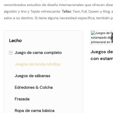
renombrados estudios de diseño internacionales que ofrecen dise
algodón y lino y Tejido refrescante.
Tallas:
Twin, Full, Queen y King
salvo a su destino. Si tiene alguna necesidad específica, también
Lecho
Juegos de
+
Juego de cama completo
con estam
Juegos de funda nórdica
Juego de cama de impresión
acuarela f
en microfi
Juego de cama liso
Juegos de sábanas
Juego de cama bordado en
Edredones & Colcha
jacquard &
Frazada
Ropa de cama básica