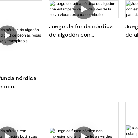
100 % algodón.
disp
tama
Juego de funda nórdica
Jueg
de algodón con
de a
estampado digital de
esta
aves de la selva vibrantes
botá
para dormitorio.
dorm
funda nórdica
n con
 digital de
osas y moradas,
anspirable.