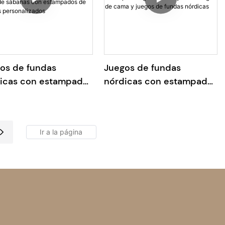
os de fundas
Juegos de fundas
icas con estampado
nórdicas con estampado
al de lyocell de lujo,
digital 100% Lyocell Juego
o de sábanas con
de cama y juegos de
mpados de plantas
fundas nórdicas
onalizados