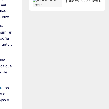
¿Qué es ISO en Textil?
e con
imado
suave.
Un
similar
podría
rante y
Una
ica que
os de
o.
Los
es o
njas o