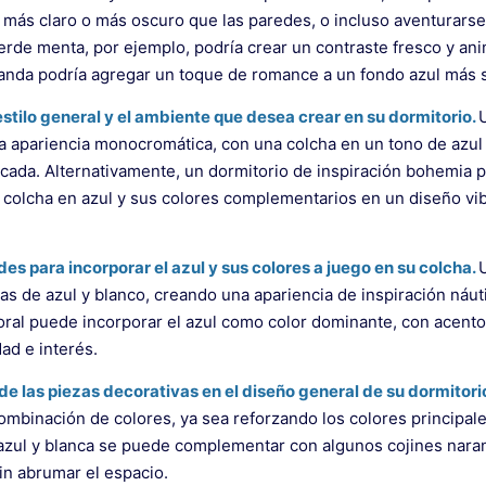
 más claro o más oscuro que las paredes, o incluso aventurars
erde menta, por ejemplo, podría crear un contraste fresco y an
vanda podría agregar un toque de romance a un fondo azul más 
estilo general y el ambiente que desea crear en su dormitorio.
a apariencia monocromática, con una colcha en un tono de azul 
icada. Alternativamente, un dormitorio de inspiración bohemia 
 colcha en azul y sus colores complementarios en un diseño vib
des para incorporar el azul y sus colores a juego en su colcha.
nas de azul y blanco, creando una apariencia de inspiración náut
 floral puede incorporar el azul como color dominante, con acent
d e interés.
 de las piezas decorativas en el diseño general de su dormitori
 combinación de colores, ya sea reforzando los colores principal
azul y blanca se puede complementar con algunos cojines nara
in abrumar el espacio.