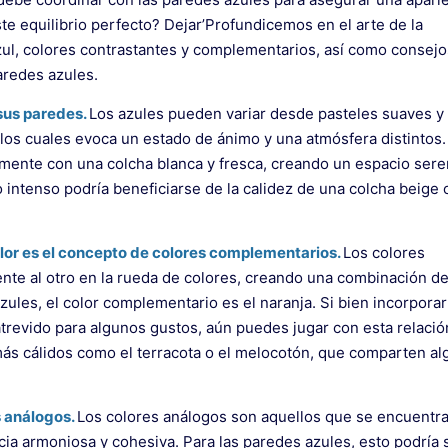
te equilibrio perfecto? Dejar’Profundicemos en el arte de la
zul, colores contrastantes y complementarios, así como consejo
aredes azules.
 sus paredes.
Los azules pueden variar desde pasteles suaves y
 los cuales evoca un estado de ánimo y una atmósfera distintos.
amente con una colcha blanca y fresca, creando un espacio sere
 intenso podría beneficiarse de la calidez de una colcha beige o
color es el concepto de colores complementarios.
Los colores
te al otro en la rueda de colores, creando una combinación de
ules, el color complementario es el naranja. Si bien incorporar
trevido para algunos gustos, aún puedes jugar con esta relació
s cálidos como el terracota o el melocotón, que comparten alg
s análogos.
Los colores análogos son aquellos que se encuentra
cia armoniosa y cohesiva. Para las paredes azules, esto podría s