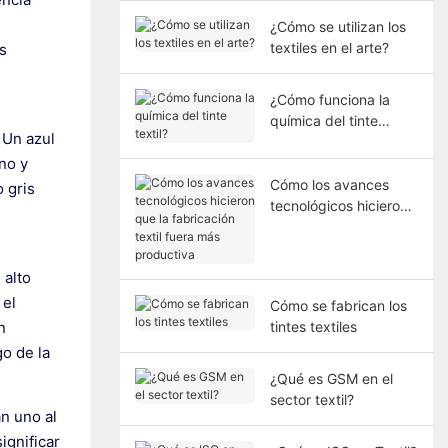
¿Cómo se utilizan los
textiles en el arte?
s
¿Cómo funciona la
química del tinte
 Un azul
textil?
no y
Cómo los avances
 gris
tecnológicos hicieron
que la fabricación
textil fuera más
productiva
 alto
 el
Cómo se fabrican los
tintes textiles
n
o de la
¿Qué es GSM en el
sector textil?
n uno al
ignificar