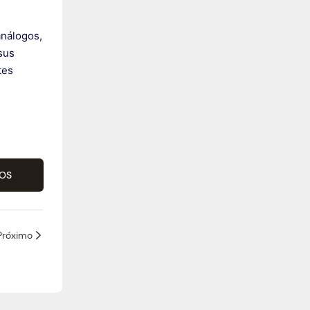
análogos,
sus
tes
OS
Próximo