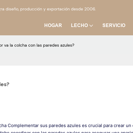
ra diseño, producción y exportación desde 2006.
HOGAR
LECHO
SERVICIO
r va la colcha con las paredes azules?
les?
lcha
Complementar sus paredes azules es crucial para crear un
 debe coordinar con las paredes azules para asegurar una apari