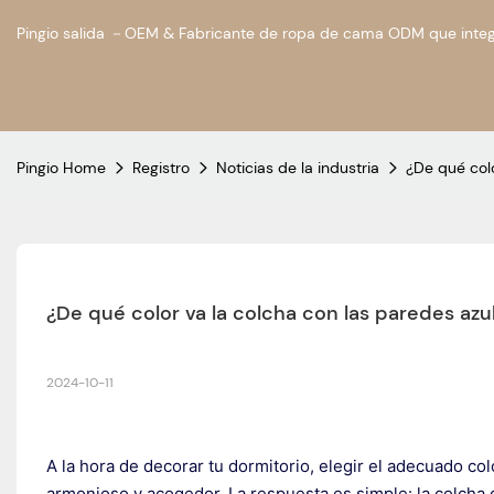
Pingio salida －OEM & Fabricante de ropa de cama ODM que integ
Pingio Home
Registro
Noticias de la industria
¿De qué colo
¿De qué color va la colcha con las paredes azu
2024-10-11
A la hora de decorar tu dormitorio, elegir el adecuado
co
armonioso y acogedor. La respuesta es simple: la colcha