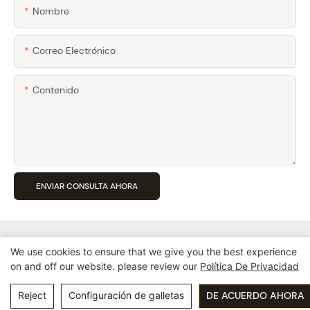
Nombre
Correo Electrónico
Contenido
ENVIAR CONSULTA AHORA
We use cookies to ensure that we give you the best experience
on and off our website. please review our
Política De Privacidad
Copyright © 2026 Guangzhou Pingio Home Products Co,.Ltd
Política de privacidad
粤ICP备15016565号
Reject
Configuración de galletas
DE ACUERDO AHORA