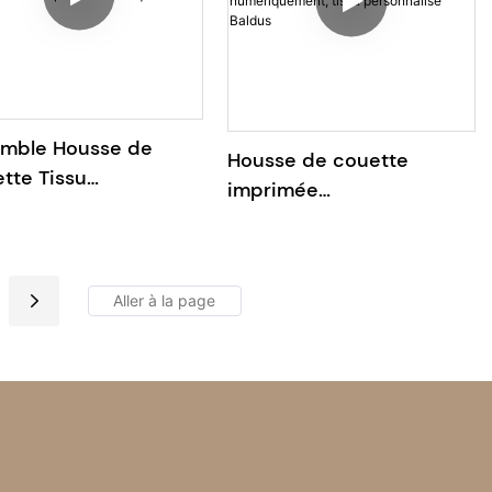
mble Housse de
Housse de couette
tte Tissu
imprimée
onnalisé Imprimé
numériquement, tissu
rique Matin Calme
personnalisé Baldus