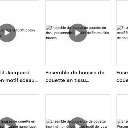
lit Jacquard
Ensemble de housse de
Ense
n motif sceau
couette en tissu
couet
personnalisé, motifs de
bras
fleurs d'iris blancs
ense
coue