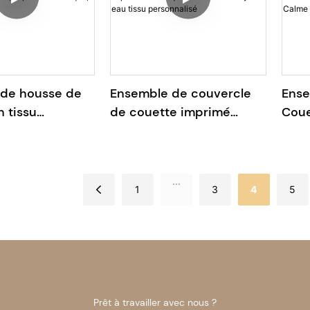
de housse de
Ensemble de couvercle
Ense
 tissu
de couette imprimé
Coue
isé, imprimé
numérique avec motif de
Pers
 style vintage
lys à eau tissu
Numé
personnalisé
...
1
3
4
5
Prêt à travailler avec nous ?