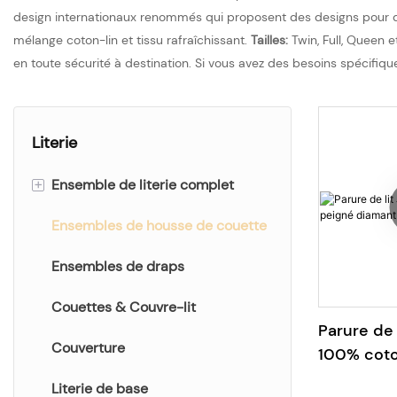
design internationaux renommés qui proposent des designs pour d
mélange coton-lin et tissu rafraîchissant.
Tailles:
Twin, Full, Queen e
en toute sécurité à destination. Si vous avez des besoins spécifi
Literie
+
Ensemble de literie complet
Ensembles de housse de couette
Ensemble de literie d'impression
Ensemble de literie uni
Ensembles de draps
Parure de lit brodée Jacquard &
Couettes & Couvre-lit
Parure de 
Couverture
100% coto
diamant g
Literie de base