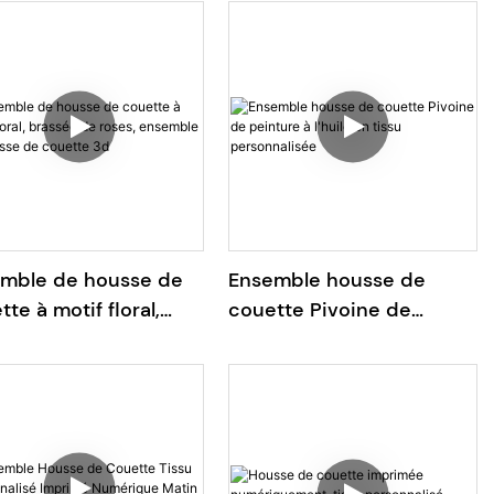
couette à motif yeux
d'oiseau
mble de housse de
Ensemble housse de
te à motif floral,
couette Pivoine de
sée de roses,
peinture à l'huile en tissu
mble de housse de
personnalisée
tte 3d