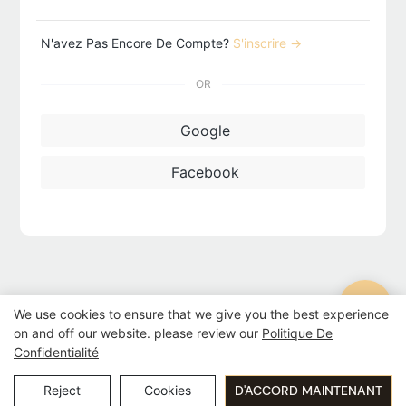
N'avez Pas Encore De Compte?
S'inscrire →
OR
Google
Facebook
We use cookies to ensure that we give you the best experience
on and off our website. please review our
Politique De
Confidentialité
Copyright © 2026 Guangzhou Pingio Home Products Co,.Ltd
Reject
Cookies
D'ACCORD MAINTENANT
Politique de confidentialité
粤ICP备15016565号