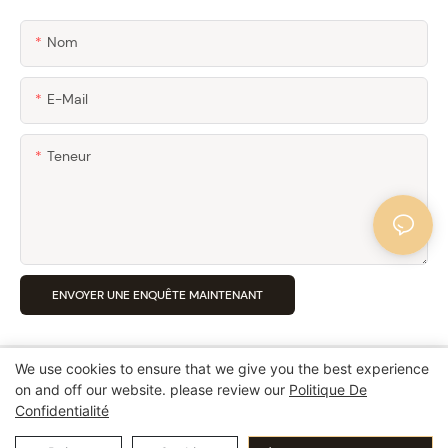
Nom
E-Mail
Teneur
ENVOYER UNE ENQUÊTE MAINTENANT
We use cookies to ensure that we give you the best experience
on and off our website. please review our
Politique De
Confidentialité
Copyright © 2026 Guangzhou Pingio Home Products Co,.Ltd
Politique de confidentialité
粤ICP备15016565号