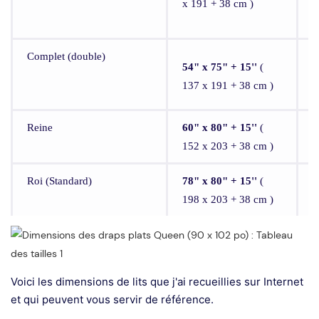
x 191 + 38 cm )
Complet (double)
8
54" x 75" + 15''
(
137 x 191 + 38 cm )
Reine
60" x 80" + 15''
(
9
152 x 203 + 38 cm )
Roi (Standard)
78" x 80" + 15''
(
1
198 x 203 + 38 cm )
Voici les dimensions de lits que j'ai recueillies sur Internet
et qui peuvent vous servir de référence.