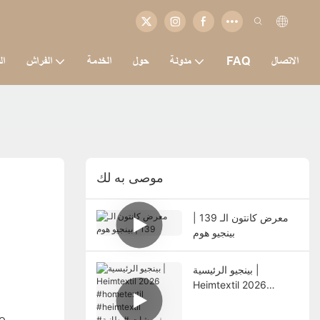
الاتصال
FAQ
مدونة
حول
الخدمة
الفراش
ال
موصى به لك
معرض كانتون الـ 139 |
بينجيو هوم
بينجيو الرئيسية |
Heimtextil 2026
#hometextil
#heimtextil #مفروشات