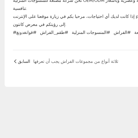
نحن شركة مصنعة للمنسوجات المنزلية OEM/ODM مع 20 عامًا من الخبرة في إنتاج وتصدير منتجات المنسوجات المنزلية. منتجاتنا متنوعة وعصرية وبأسعار
تنافسية.
إذا كانت لديك أي احتياجات، مرحبا بكم في زيارة موقعنا على الإنترنت pingiohome.com أو الاتصال بنا عبر البريد الإلكتروني info@pingiohome.com. نتطلع
إلى رؤيتكم في معرض كانتون.
عة
#الفراش
#المنسوجات المنزلية
#طقم_الفراش
#قوانغدونغ
ثلاثة أنواع من مجموعات الفراش يجب أن تعرفها
السابق