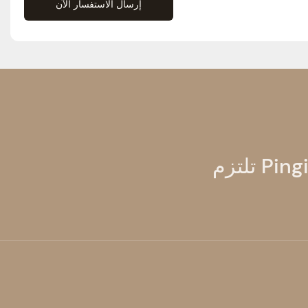
إرسال الاستفسار الآن
تلتزم Pingio Home بتلبية احتياجات الجودة والتصميم لعملاء