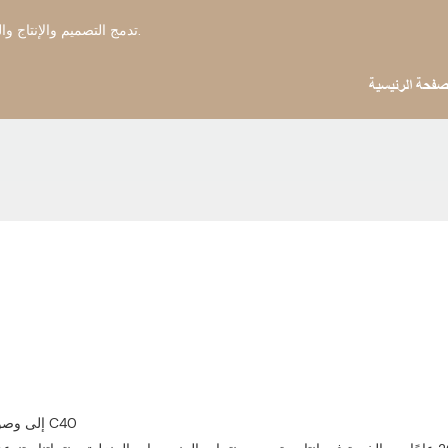
بينجيو هوم - OEM & الشركة المصنعة للفراش ODM تدمج التصميم والإنتاج والتصدير منذ عام 2006.
صفحة الرئيسية
مرحبًا بكم في معرض كانتون، يتطلع PingioHome إلى وصولكم إلى الجناح 16.3 C40