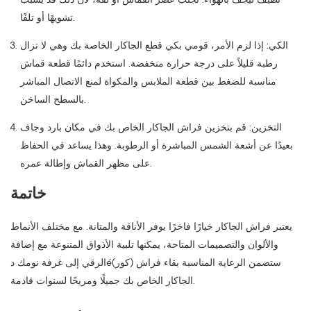
تشويهًا أو تلفًا.
الكي: إذا لزم الأمر، قومي بكي قطع الجاكار الخاصة بك وهي لا تزال
رطبة قليلاً على درجة حرارة منخفضة. استخدم دائمًا قطعة قماش
مناسبة للضغط بين قطعة الملابس والمكواة لمنع الاتصال المباشر
بالسطح الساخن.
التخزين: قم بتخزين فراش الجاكار الخاص بك في مكان بارد وجاف
بعيدًا عن أشعة الشمس المباشرة أو الرطوبة. وهذا يساعد في الحفاظ
على مظهر القماش وإطالة عمره.
خاتمة
يعتبر فراش الجاكار خيارًا فاخرًا يوفر الأناقة والمتانة. مع مختلف الأنماط
والألوان والتصميمات المتاحة، يمكنها تلبية الأذواق المتنوعة مع إضافة
الرقي إلى غرفة نومك دé(كور) ستضمن الرعاية المناسبة بقاء فراش
الجاكار الخاص بك جميلًا ومريحًا لسنوات قادمة.