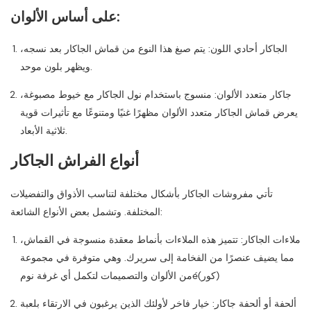
على أساس الألوان:
الجاكار أحادي اللون: يتم صبغ هذا النوع من قماش الجاكار بعد نسجه،
ويظهر بلون موحد.
جاكار متعدد الألوان: منسوج باستخدام نول الجاكار مع خيوط مصبوغة،
يعرض قماش الجاكار متعدد الألوان مظهرًا غنيًا ومتنوعًا مع تأثيرات قوية
ثلاثية الأبعاد.
أنواع الفراش الجاكار
تأتي مفروشات الجاكار بأشكال مختلفة لتناسب الأذواق والتفضيلات
المختلفة. وتشمل بعض الأنواع الشائعة:
ملاءات الجاكار: تتميز هذه الملاءات بأنماط معقدة منسوجة في القماش،
مما يضيف عنصرًا من الفخامة إلى سريرك. وهي متوفرة في مجموعة
من الألوان والتصميمات لتكمل أي غرفة نومé(كور)
ألحفة أو ألحفة جاكار: خيار فاخر لأولئك الذين يرغبون في الارتقاء بلعبة