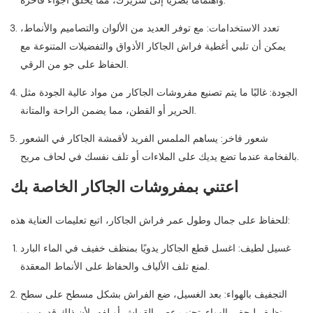
واهتمامًا بصريًا إلى سريرك، مما يخلق أجواءً فاخرة.
تعدد الاستخدامات: مع توفر العديد من الألوان والتصاميم والأنماط،
يمكن أن تلبي أغطية فراش الجاكار الأذواق والتفضيلات المتنوعة مع
الحفاظ على جو من الرقي.
الجودة: غالبًا ما يتم تصنيع مفروشات الجاكار من مواد عالية الجودة مثل
الحرير أو القطن، مما يضمن الراحة والمتانة.
شعور فاخر: يساهم الملمس الفريد لأقمشة الجاكار في الشعور
بالفخامة عندما تضع يديك على الملاءات أو تلف نفسك في لحاف مريح.
اعتني بمفروشات الجاكار الخاصة بك
للحفاظ على جمال وطول عمر فراش الجاكار، اتبع تعليمات العناية هذه:
غسيل لطيف: اغسل قطع الجاكار يدويًا بمنظف خفيف في الماء البارد
لمنع تلف الألياف والحفاظ على الأنماط المعقدة.
التجفيف بالهواء: بعد الغسيل، ضع الفراش بشكل مسطح على سطح
نظيف ليجف بالهواء. تجنب عصر القماش أو لفه، لأن ذلك قد يسبب