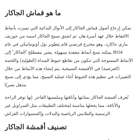
ما هو قماش الجاكار
يمكن إرجاع أصول قماش الجاكار إلى الأنوال البدائية التي تميزت بأنماط
الالتقاط خلال عهد أسرة هان. ثم اشتق نسيج الجاكار اسمه من جوزيف
ماري جاكارد، وهو مخترع فرنسي قام بتطوير نول أوتوماتيكي في عام
1804 يمكنه نسج أنماط معقدة بسهولة. يشير مصطلح "الجاكار" إلى
الأنماط المنسوجة التي تتكون من تقاطع خيوط السداة (الطولية) واللحمة
(العرضية) في الأقمشة النسيجية. يتم إنشاء هذه الأنماط من خلال
التغييرات في تنظيم هذه الخيوط أثناء عملية النسيج، مما يؤدي إلى نسيج
مذهل بصريًا.
تُعرف أقمشة الجاكار بمتانتها وأناقتها وملمسها الفاخر. إنها توفر الراحة
والأناقة، مما يجعلها مناسبة لمختلف التطبيقات مثل السراويل غير
الرسمية والملابس الرياضية والبدلات وإكسسوارات الفراش.
تصنيف أقمشة الجاكار