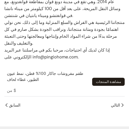
عام 2014. وهي تقع في مدينة دونغ قوان بمقاطعة قوانغدونغ، مع
وسائل النقل المريحة، على بعد أقل من 100 كيلومتر من ميناء نانشا
في قوانغتشو وميناء يانتيان في شنتشن.
منتجاتنا الرئيسية هي الفراش والسلع المنزلية وما إلى ذلك. نحن نولي
اهتمامًا بجودة ومتانة منتجاتنا، ونراقب الجودة بشكل صارم في كل
مرحلة بدءًا من شراء المواد الخام وإنتاجها ومعالجتها وحتى التعبئة
والتغليف والنقل.
إذا كان لديك أي احتياجات، مرحبا بكم في مراسلتنا عبر البريد
الإلكتروني على info@pingiohome.com.
طقم مفروشات جاكار 100% قطن، نمط عيون
الطيور، غطاء لحاف
مشاهدة المنتجات
$
من
التالي
السابق