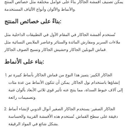
يمكن تصنيف أقمشة الجاكار بناءً على عوامل مختلفة مثل خصائص المنتج
والأنماط والألوان وأنواع الألياف المستخدمة.
بناءً على خصائص المنتج:
تُستخدم أقمشة الجاكار في المقام الأول في التطبيقات الداخلية مثل
ملاءات السرير ومفارش المائدة والستائر وعناصر الملابس النسائية مثل
قماش البوبلين الجاكار وحشيش الجاكار ونسيج الصوف الجاكار.
بناء على الأنماط:
الجاكار الكبير: يتميز هذا النوع من قماش الجاكار بأنماط كبيرة تم
إنشاؤها باستخدام نول الجاكار. يمكن أن تتكون الأنماط من عدة مئات
إلى آلاف خيوط السداة، مما ينتج عنه تأثير قوي ثلاثي الأبعاد بألوان غنية
وتصميمات رائعة.
الجاكار الصغير: يستخدم الجاكار الصغير أنوال الدوبي لإنشاء أنماط
دقيقة على سطح القماش. تُستخدم هذه الأقمشة القريبة والحساسة
بشكل شائع في المواد الرقيقة.