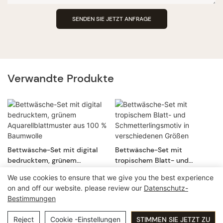
SENDEN SIE JETZT ANFRAGE
Verwandte Produkte
Bettwäsche-Set mit digital
Bettwäsche-Set mit
bedrucktem, grünem
tropischem Blatt- und
Aquarellblattmuster aus 100
Schmetterlingsmotiv in
We use cookies to ensure that we give you the best experience
% Baumwolle
verschiedenen Größen
on and off our website. please review our
Datenschutz-
Bestimmungen
Copyright © 2026 Guangzhou Pingio Home Products Co,.Ltd
Datenschutzrichtlinie
: ICP (15016565).
Reject
Cookie -Einstellungen
STIMMEN SIE JETZT ZU