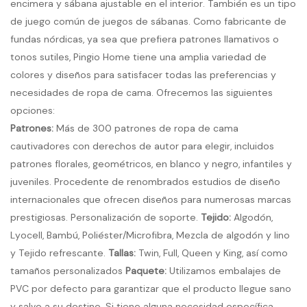
encimera y sábana ajustable en el interior. También es un tipo
de juego común de juegos de sábanas. Como fabricante de
fundas nórdicas, ya sea que prefiera patrones llamativos o
tonos sutiles, Pingio Home tiene una amplia variedad de
colores y diseños para satisfacer todas las preferencias y
necesidades de ropa de cama. Ofrecemos las siguientes
opciones:
Patrones:
Más de 300 patrones de ropa de cama
cautivadores con derechos de autor para elegir, incluidos
patrones florales, geométricos, en blanco y negro, infantiles y
juveniles. Procedente de renombrados estudios de diseño
internacionales que ofrecen diseños para numerosas marcas
prestigiosas. Personalización de soporte.
Tejido:
Algodón,
Lyocell, Bambú, Poliéster/Microfibra, Mezcla de algodón y lino
y Tejido refrescante.
Tallas:
Twin, Full, Queen y King, así como
tamaños personalizados
Paquete:
Utilizamos embalajes de
PVC por defecto para garantizar que el producto llegue sano
y salvo a su destino. Si tiene alguna necesidad específica,