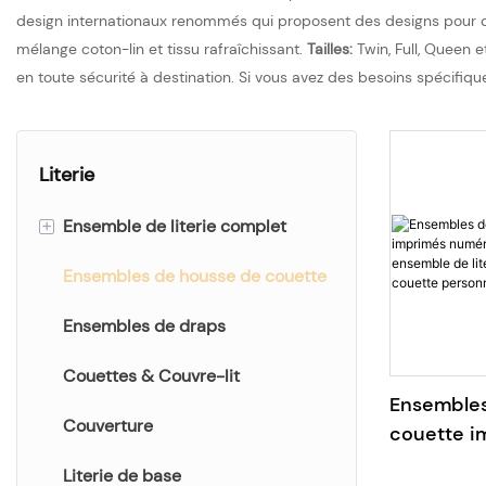
design internationaux renommés qui proposent des designs pour d
mélange coton-lin et tissu rafraîchissant.
Tailles:
Twin, Full, Queen e
en toute sécurité à destination. Si vous avez des besoins spécifi
Literie
+
Ensemble de literie complet
Ensembles de housse de couette
Ensemble de literie d'impression
Ensemble de literie uni
Ensembles de draps
Parure de lit brodée Jacquard &
Couettes & Couvre-lit
Ensembles
Couverture
couette i
numériqu
Literie de base