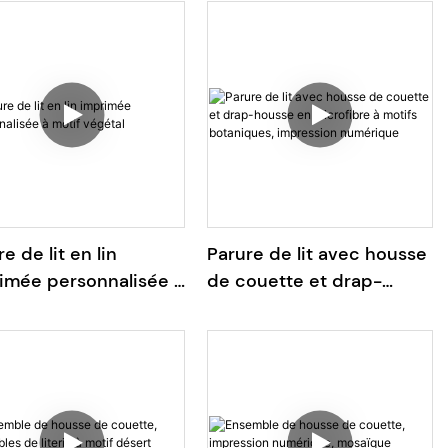
s de feuilles d'érable
drap-housse.
uxe
e de lit en lin
Parure de lit avec housse
imée personnalisée à
de couette et drap-
f végétal
housse en microfibre à
motifs botaniques,
impression numérique