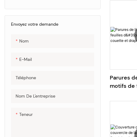
lyocell, e
literie et
couette p
Envoyez votre demande
3D.
Nom
E-Mail
Parures de 
Téléphone
motifs de f
housses d
Nom De L'entreprise
draps-hou
Teneur