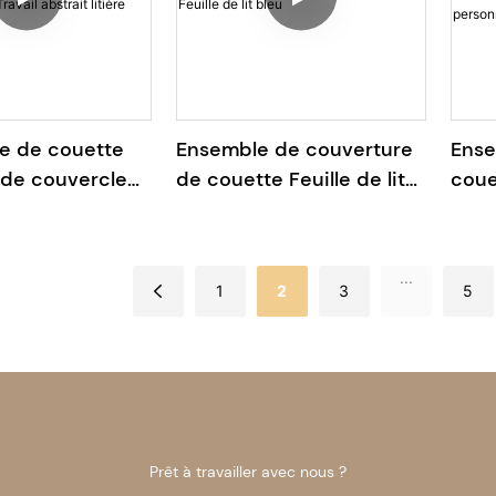
e de couette
Ensemble de couverture
Ense
de couvercle
de couette Feuille de lit
coue
ette numérique
bleu
liter
imé Travail
pers
tière pour l'hiver
...
1
2
3
5
Prêt à travailler avec nous ?