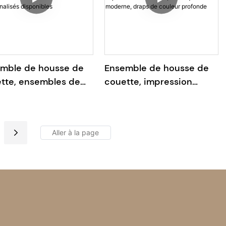
mble de housse de
Ensemble de housse de
tte, ensembles de
couette, impression
ie à motif désert
numérique, mosaïque
onnalisés disponibles
moderne, draps de
couleur profonde