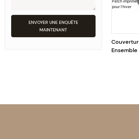
ENVOYER UNE ENQUÊTE
MAINTENANT
Couvertur
Ensemble 
de la cou
Patch impr
abstrait li