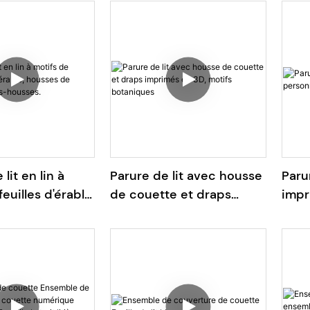
nsemble de
linge de lit personnalisé
motif
 housse de
3D, ensemble de draps-
de l
ersonnalisés en
housses en lyocell
lit en lin à
Parure de lit avec housse
Parur
euilles d'érable,
de couette et draps
impr
e couette et
imprimés en 3D, motifs
moti
sses.
botaniques