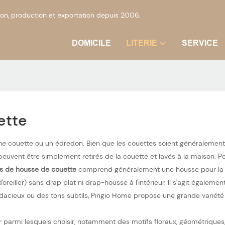
on, production et exportation depuis 2006.
DOMICILE
LITERIE
SERVICE
ette
ne couette ou un édredon. Bien que les couettes soient généralement co
s peuvent être simplement retirés de la couette et lavés à la maison. P
s de housse de couette
comprend généralement une housse pour la cou
'oreiller) sans drap plat ni drap-housse à l'intérieur. Il s'agit égal
dacieux ou des tons subtils, Pingio Home propose une grande variété
:
r parmi lesquels choisir, notamment des motifs floraux, géométriques, 