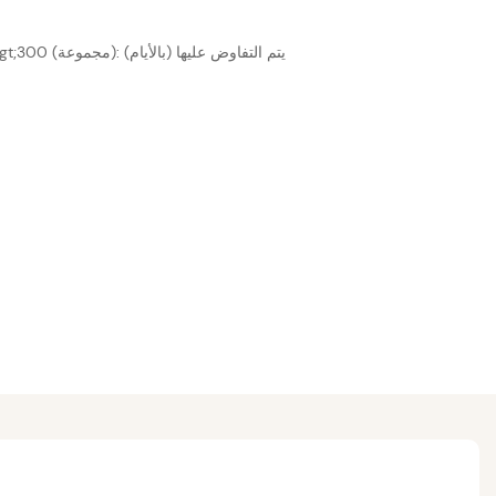
1-300 (مجموعة): 35 (يومًا)، &gt;300 (مجموعة): يتم التفاوض عليها (بالأيام)