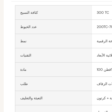
300 TC
كثافة النسيج
200TC-7
عدد الخيوط
عة الرقمية
نمط
اثية الأبعاد
التقنيات
10%
مادة
ات الزفاف
طلب
ة + كرتون
التعبئة والتغليف