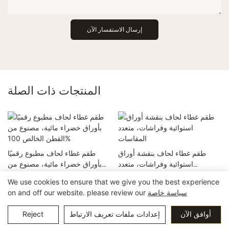
إرسال الاستفسار الآن
المنتجات ذات الصلة
طقم غطاء لحاف بنقشة أوراق
طقم غطاء لحاف مطبوع رقميًا
استوائية وفراشات، متعدد
بأوراق خضراء مائية، مصنوع من
المقاسات
القطن الخالص 100%
We use cookies to ensure that we give you the best experience
سياسة خاصة
on and off our website. please review our
حقوق الطبع والنشر © 2025 شركة قوانغتشو بينجيو للمنتجات المنزلية
粤ICP备15016565号
المحدودة.
سياسة الخصوصية
أوافق الآن
إعدادات ملفات تعريف الارتباط
Reject