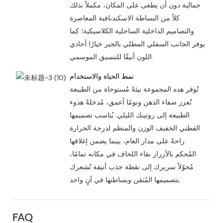
جمالية دون أن يطغى على المكان، مكملاً بذلك
كلاً من البساطة الاسكندنافية المعاصرة
والتصاميم الداخلية الساحلية الكلاسيكية؛ كما
يوفر الجانب السفلي المطلي بالجير خيارًا أحادي
اللون أنيقًا للتنسيق الموسمي.
نمط الحياة والاستخدام
تُوفر هذه المجموعة بيئةً مُستوحاة من الطبيعة
تُعزز صفاء الذهن ونومًا أعمق، مُدخلةً هدوء
الطبيعة إلى روتينك الليلي. يُناسب تصميمها
القطني الخفيف الوزن والمنظم لدرجة الحرارة
راحةً على مدار العام، بينما يضمن إغلاقها
المُحكم بالأزرار بقاء اللحاف في مكانه تمامًا،
مُحوّلاً سريرك إلى نقطة جذب أنيقة تُشعرك
بتصميمها المُتقن وبساطتها في آنٍ واحد.
FAQ