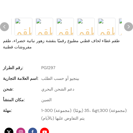
طقم غطاء لحاف قطني مطبوع رقميًا بنقشة زهور نباتية خضراء، طقم
مفروشات قطنية
PG1297
رقم الطراز:
بينجيو أو حسب الطلب
اسم العلامة التجارية:
دعم الشحن البحري
شحن:
الصين
مكان المنشأ:
1-300 (مجموعة): 35 (يومًا)، &gt;300 (مجموعة):
مهلة:
يتم التفاوض عليها (بالأيام)