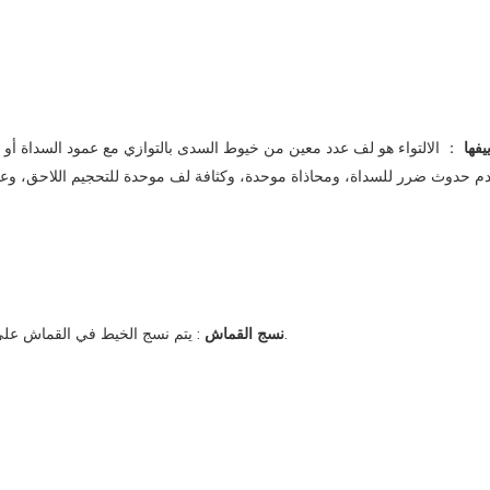
يفها
： الالتواء هو لف عدد معين من خيوط السدى بالتوازي مع عمود السداة أو ع
دم حدوث ضرر للسداة، ومحاذاة موحدة، وكثافة لف موحدة للتحجيم اللاحق، وعمليات
: يتم نسج الخيط في القماش على النول. ويتم مراقبة كثافة القماش ومواصفاته وأنواع نسجه عن كثب.
نسج القماش