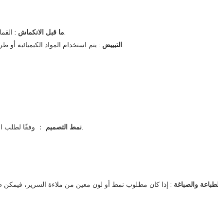
: القماش منكمش مسبقًا لمنع الانكماش أثناء المعالجة والاستخدام اللاحقين.
ما قبل الانكماش
: يتم استخدام المواد الكيميائية أو طرق أخرى لإزالة الشوائب من القماش. لتحسين بياض وسطوع القماش.
التبييض
： وفقًا لطلب السوق وتفضيلات المستهلك، يتم تصميم أنماط وأحجام ملاءات السرير.
نمط التصميم
لطباعة والصباغة
: إذا كان مطلوب نمط أو لون معين من ملاءة السرير، فيمكن طبا