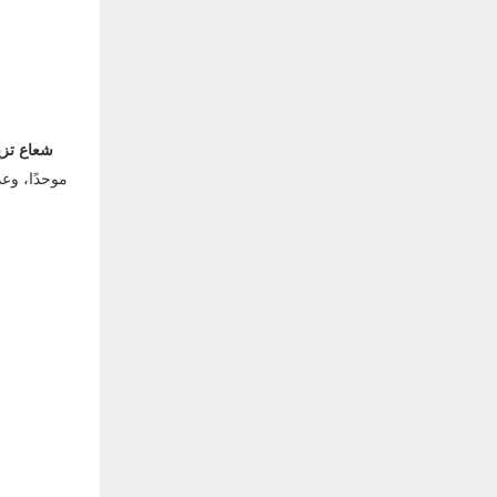
شعاع تزي
موحدًا، وع