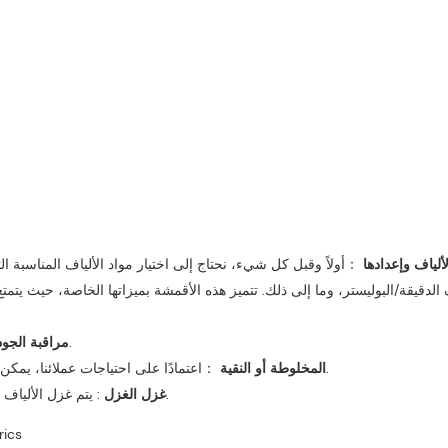
لألياف وإعدادها
：أولاً وقبل كل شيء، نحتاج إلى اختيار مواد الألياف المناسبة ا
ف الدقيقة/البوليستر، وما إلى ذلك. تتميز هذه الأقمشة بميزاتها الخاصة، حيث ي
: يتم فحص جودة المواد بدقة للتأكد من مطابقتها للمعايير المطلوبة.
مراقبة الجو
：اعتمادًا على احتياجات عملائنا، يمكن للعميل اختيار مزج أنواع مختلفة من الألياف للحصول على أداء معين.
المخلوطة أو النقية
: يتم غزل الألياف الخام إلى خيوط. يتم التحكم بعناية في قوة الخيوط وتوحيدها وتطورها.
غزل الغزل