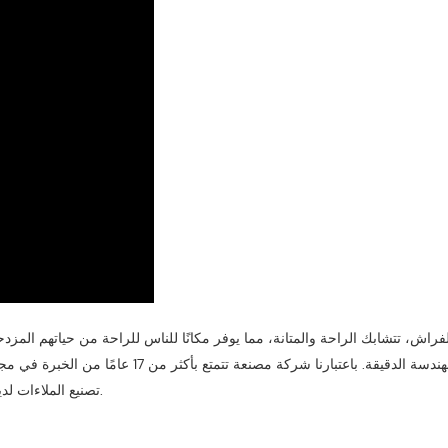
فراش، تتشابك الراحة والمتانة، مما يوفر مكانًا للناس للراحة من حياتهم المزد
الفن والهندسة الدقيقة. باعتبارنا شرك
تصنيع الملاءات لدينا، مما يضمن لك فهمًا واضحًا للرحلة من الغزل إلى سرير أحلام العميل.