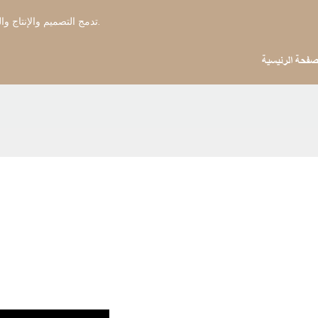
بينجيو هوم - OEM & الشركة المصنعة للفراش ODM تدمج التصميم والإنتاج والتصدير منذ عام 2006.
صفحة الرئيسية