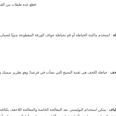
قطع عدة طبقات من القماش في المرة الواحدة، لذلك يجب التخطيط أولاً لكيفية قطع القماش.
طة
: استخدم ماكينة الخياطة أو قم بخياطة حواف الورقة المقطوعة يدويًا لضمان الن
لحف
: خياطة اللحف هي تقنية النسيج ‌التي نشأت في فرنسا؛ وهو تطريز سميك وضخم
لياف
: يمكن استخدام البوليستر، بعد المعالجة الخاصة والمعالجة اللاحقة، بكث