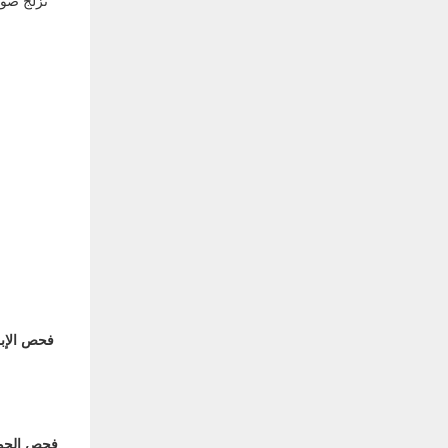
تزلج صوف
فحص الإب
فحص الجو