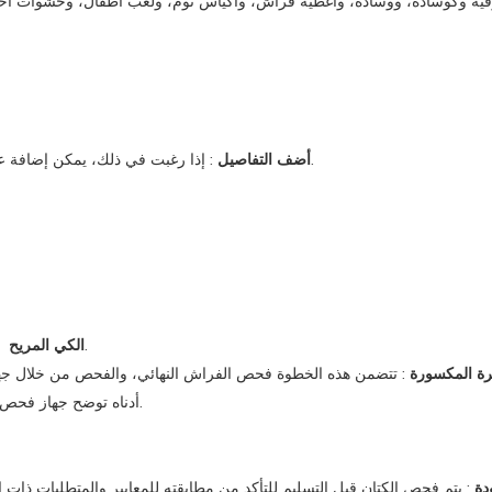
ية وكوسادة، ووسادة، وأغطية فراش، وأكياس نوم، ولعب أطفال، وحشوات أخرى أل
: إذا رغبت في ذلك، يمكن إضافة عناصر زخرفية أو وظيفية مثل الدانتيل والأزرار والسحابات إلى الورقة.
أضف التفاصيل
：استخدمي مكواة لكي الأوراق لإزالة التجاعيد والأجزاء غير المستوية.
الكي المريح
رة المكسورة
: تتضمن هذه الخطوة فحص الفراش النهائي، والفحص من خلال جها
أدناه توضح جهاز فحص الإبرة، والذي سيصدر تحذيرًا في حالة وجود إبرة مكسورة في المنتج.
دة
: يتم فحص الكتان قبل التسليم للتأكد من مطابقته للمعايير والمتطلبات ذات 