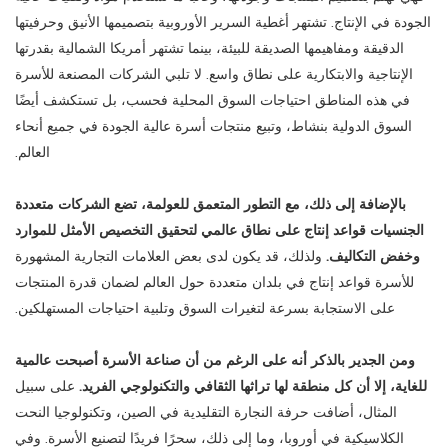
الجودة في الإنتاج. تشتهر أغطية السرير الأوروبية بتصميمها الأنيق وحرفيتها
الدقيقة ومفاهيمها الصديقة للبيئة، بينما تشتهر أمريكا الشمالية بقدرتها
الإنتاجية والابتكارية على نطاق واسع. لا تلبي الشركات المصنعة للأسرة
في هذه المناطق احتياجات السوق المحلية فحسب، بل تستكشف أيضًا
السوق الدولية بنشاط، وتبيع منتجات أسرة عالية الجودة في جميع أنحاء
العالم.
بالإضافة إلى ذلك، مع التطور المتعمق للعولمة، تضع الشركات متعددة
الجنسيات قواعد إنتاج على نطاق عالمي لتحقيق التخصيص الأمثل للموارد
وخفض التكاليف.
ولذلك، قد يكون لدى بعض العلامات التجارية المشهورة
للأسرة قواعد إنتاج في بلدان متعددة حول العالم لضمان قدرة المنتجات
على الاستجابة بسرعة لتغيرات السوق وتلبية احتياجات المستهلكين.
ومن الجدير بالذكر أنه على الرغم من أن صناعة الأسرة أصبحت عالمية
للغاية، إلا أن كل منطقة لها تراثها الثقافي والتكنولوجي الفريد.
على سبيل
المثال، أضافت حرفة النجارة التقليدية في الصين، وتكنولوجيا النحت
الكلاسيكية في أوروبا، وما إلى ذلك، سحرًا فريدًا لتصنيع الأسرة. وفي