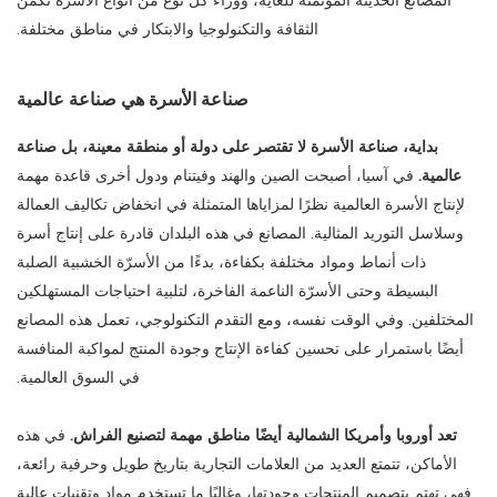
المصانع الحديثة المؤتمتة للغاية، ووراء كل نوع من أنواع الأسرّة تكمن
الثقافة والتكنولوجيا والابتكار في مناطق مختلفة.
صناعة الأسرة هي صناعة عالمية
بداية، صناعة الأسرة لا تقتصر على دولة أو منطقة معينة، بل صناعة
عالمية.
في آسيا، أصبحت الصين والهند وفيتنام ودول أخرى قاعدة مهمة
لإنتاج الأسرة العالمية نظرًا لمزاياها المتمثلة في انخفاض تكاليف العمالة
وسلاسل التوريد المثالية. المصانع في هذه البلدان قادرة على إنتاج أسرة
ذات أنماط ومواد مختلفة بكفاءة، بدءًا من الأسرّة الخشبية الصلبة
البسيطة وحتى الأسرّة الناعمة الفاخرة، لتلبية احتياجات المستهلكين
المختلفين. وفي الوقت نفسه، ومع التقدم التكنولوجي، تعمل هذه المصانع
أيضًا باستمرار على تحسين كفاءة الإنتاج وجودة المنتج لمواكبة المنافسة
في السوق العالمية.
تعد أوروبا وأمريكا الشمالية أيضًا مناطق مهمة لتصنيع الفراش.
في هذه
الأماكن، تتمتع العديد من العلامات التجارية بتاريخ طويل وحرفية رائعة،
فهي تهتم بتصميم المنتجات وجودتها، وغالبًا ما تستخدم مواد وتقنيات عالية