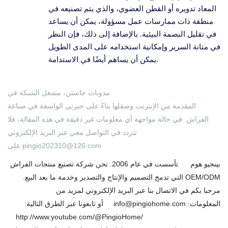
المعاد تدويره أو القطن العضوي، والذي يتم تصنيعه في
منطقة ذات ممارسات عمل مسؤولة، يمكن أن يساعد
في تقليل البصمة البيئية. بالإضافة إلى ذلك، فإن النظر
في متانة السرير وإمكانية استخدامه على المدى الطويل
يمكن أن يساهم أيضًا في الاستدامة.
مدونات جاستن، مشغل الشبكة في Pingio Home. تم جمع المعلومات
المقدمة من الإنترنت وصقلها بناءً على خبرتي الواسعة في صناعة
الفراش. في حالة مواجهة أي معلومات غير دقيقة في هذه المقالة، فلا
تتردد في التواصل معي عبر البريد الإلكتروني
pingio202310@126.com
على
بينجيو هوم
تأسست في عام 2006. نحن شركة تصنيع منتجات الفراش
OEM/ODM التي تدمج التصميم والإنتاج والتصدير وخدمة ما بعد البيع.
مرحبا بكم في الاتصال بنا عبر البريد الإلكتروني لمزيد من
المعلومات:
info@pingiohome.com
أو تابعونا عبر الطرق التالية:
http://www.youtube.com/@PingioHome/