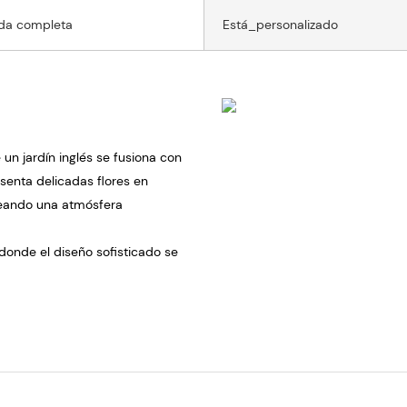
da completa
Está_personalizado
n jardín inglés se fusiona con
enta delicadas flores en
reando una atmósfera
 donde el diseño sofisticado se